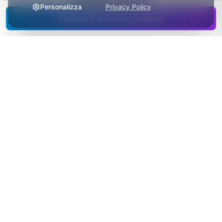
Personalizza
Privacy Policy
Richiedi Preventivo Gratuito
Senza di Me
•
Il sistema attuale non supporta blockchain
•
Paura di dover rifare tutto da zero
•
Complessità nell'integrare tecnologie
diverse
•
Mancanza di competenze interne
•
Incertezza su quale blockchain usare
Con Me