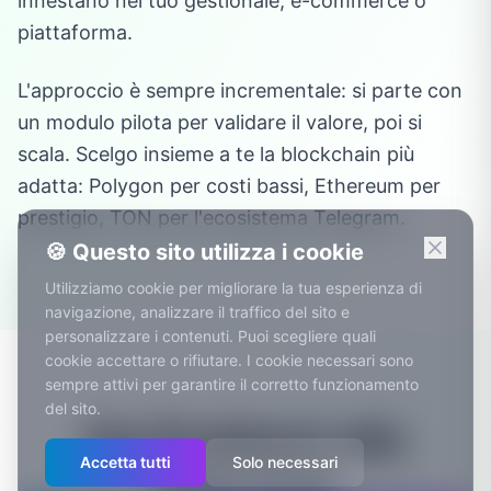
innestano nel tuo gestionale, e-commerce o
piattaforma.
L'approccio è sempre incrementale: si parte con
un modulo pilota per validare il valore, poi si
scala. Scelgo insieme a te la blockchain più
adatta: Polygon per costi bassi, Ethereum per
prestigio, TON per l'ecosistema Telegram.
🍪 Questo sito utilizza i cookie
Utilizziamo cookie per migliorare la tua esperienza di
navigazione, analizzare il traffico del sito e
personalizzare i contenuti. Puoi scegliere quali
cookie accettare o rifiutare. I cookie necessari sono
sempre attivi per garantire il corretto funzionamento
del sito.
Dai Problemi alle
Accetta tutti
Solo necessari
Soluzioni