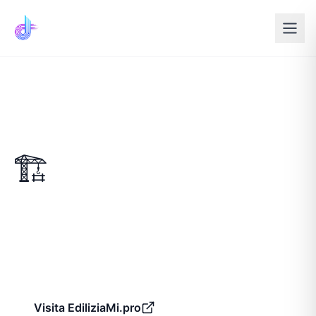
Tutti i progetti
🏗️
EdiliziaMi.pro
Gestionale cloud per imprese edili italiane
Laravel
React
PostgreSQL
Docker
Redis
Visita
EdiliziaMi.pro