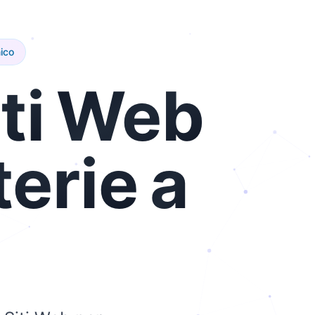
ico
ti
Web
terie
a