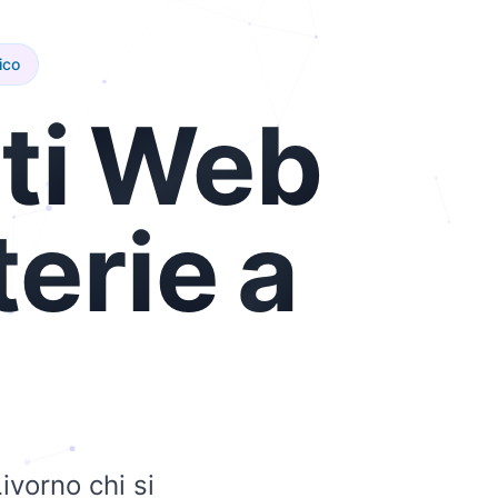
ico
ti
Web
terie
a
ivorno chi si