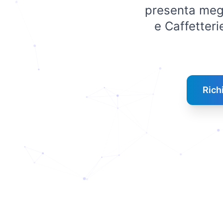
presenta megli
e Caffetter
Rich