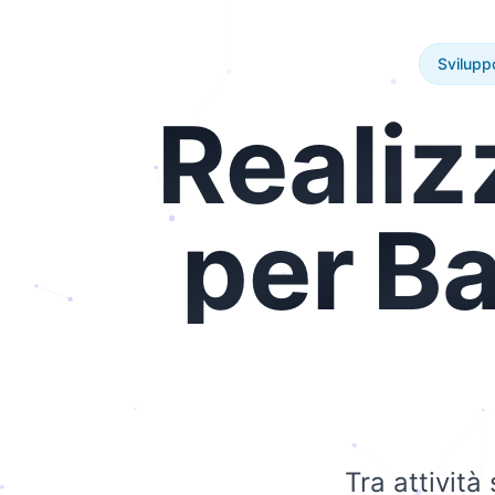
Svilupp
Realiz
per
Ba
Tra attività