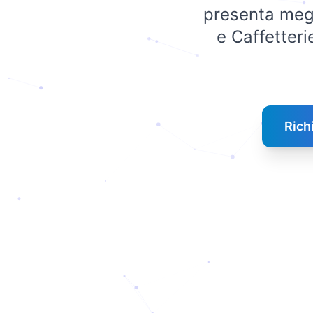
presenta megli
e Caffetter
Rich