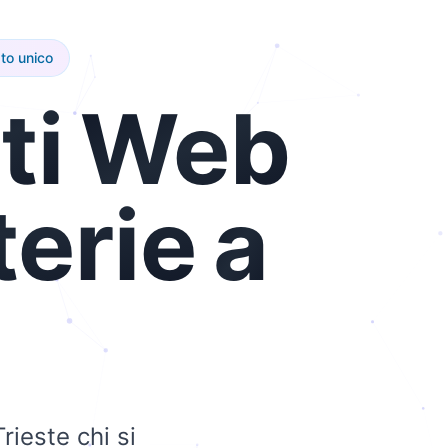
to unico
ti
Web
terie
a
rieste chi si