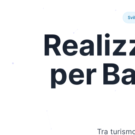
Svi
Realiz
per
Ba
Tra turismo