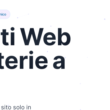
nico
ti
Web
terie
a
sito solo in