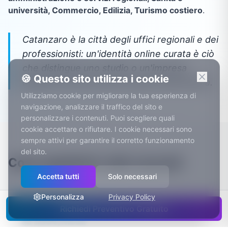
università, Commercio, Edilizia, Turismo costiero
.
Catanzaro è la città degli uffici regionali e dei
professionisti: un'identità online curata è ciò
che distingue uno studio o un'impresa
🍪 Questo sito utilizza i cookie
quando la concorrenza si gioca sulla fiducia.
Utilizziamo cookie per migliorare la tua esperienza di
navigazione, analizzare il traffico del sito e
personalizzare i contenuti. Puoi scegliere quali
cookie accettare o rifiutare. I cookie necessari sono
sempre attivi per garantire il corretto funzionamento
del sito.
Cosa aspettarti: dati concreti
Accetta tutti
Solo necessari
Personalizza
Privacy Policy
Abbonamento, tutto incluso
Richiedi Preventivo Gratuito
da 330€/mese