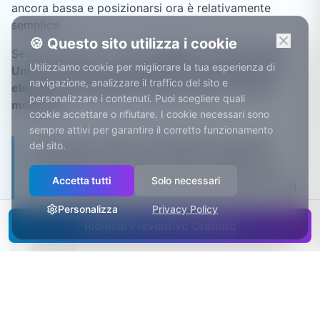
ancora bassa e posizionarsi ora è relativamente
semplice.
🍪 Questo sito utilizza i cookie
Settori trainanti a
L'Aquila
:
Edilizia e ricostruzione,
Utilizziamo cookie per migliorare la tua esperienza di
Università e ricerca scientifica, Farmaceutico ed
navigazione, analizzare il traffico del sito e
elettronica, Pubblica amministrazione, Turismo
personalizzare i contenuti. Puoi scegliere quali
montano
.
cookie accettare o rifiutare. I cookie necessari sono
sempre attivi per garantire il corretto funzionamento
Le imprese edili e gli impiantisti aquilani
del sito.
impegnati nella ricostruzione gestiscono
Accetta tutti
Solo necessari
SAL, subappalti e documentazione per ogni
cantiere: un gestionale che tiene tutto in
Personalizza
Privacy Policy
ordine evita contestazioni e pagamenti che
Richiedi Preventivo Gratuito
slittano.