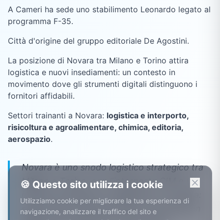
A Cameri ha sede uno stabilimento Leonardo legato al
programma F-35.
Città d'origine del gruppo editoriale De Agostini.
La posizione di Novara tra Milano e Torino attira
logistica e nuovi insediamenti: un contesto in
movimento dove gli strumenti digitali distinguono i
fornitori affidabili.
Settori trainanti a
Novara
:
logistica e interporto,
risicoltura e agroalimentare, chimica, editoria,
aerospazio
.
Novara è uno snodo logistico strategico tra
Milano e Torino, con l'interporto CIM e un
🍪 Questo sito utilizza i cookie
indotto di trasporti e magazzini in crescita:
Utilizziamo cookie per migliorare la tua esperienza di
settori dove tracciare flussi e documenti in
navigazione, analizzare il traffico del sito e