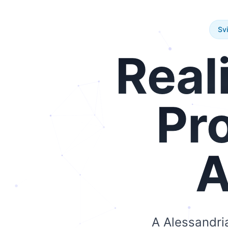
Sv
Real
Pr
A
A Alessandria