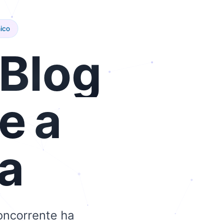
ico
Blog
le
a
a
concorrente ha