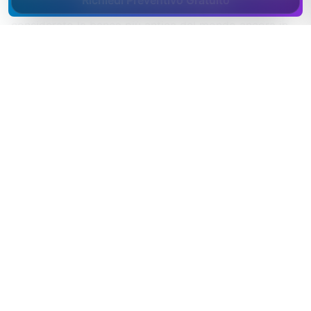
Richiedi Preventivo Gratuito
Siena è sede del Monte dei Paschi, fondato nel 1472 e
considerato la banca più antica del mondo ancora in
attività.
La città è un polo storico nella ricerca e produzione di
vaccini, una tradizione che parte dall'Istituto Sclavo e
arriva alle attuali realtà delle scienze della vita.
La provincia ospita alcune delle denominazioni
vinicole più prestigiose d'Italia, dal Chianti al Brunello
di Montalcino al Nobile di Montepulciano.
Il Palio e il centro storico patrimonio UNESCO portano
a Siena un turismo internazionale costante.
A Siena il turismo enogastronomico è sempre più
disintermediato: visitatori stranieri organizzano da soli
degustazioni, tour e soggiorni, e scelgono chi trovano
online con contenuti credibili e prenotabili.