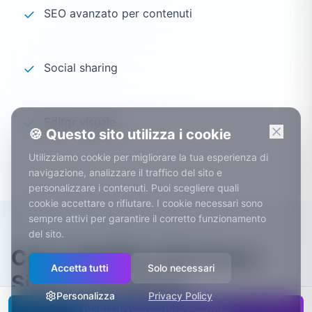
✓
SEO avanzato per contenuti
✓
Social sharing
✓
Editor visuale
🍪 Questo sito utilizza i cookie
Utilizziamo cookie per migliorare la tua esperienza di
navigazione, analizzare il traffico del sito e
personalizzare i contenuti. Puoi scegliere quali
cookie accettare o rifiutare. I cookie necessari sono
sempre attivi per garantire il corretto funzionamento
del sito.
Cosa significa lavorare a
Accetta tutti
Solo necessari
Siena e provincia
Personalizza
Privacy Policy