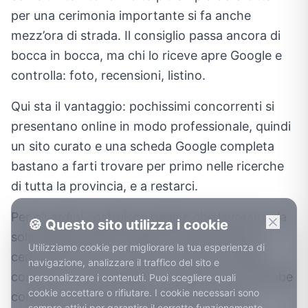
per una cerimonia importante si fa anche
mezz’ora di strada. Il consiglio passa ancora di
bocca in bocca, ma chi lo riceve apre Google e
controlla: foto, recensioni, listino.
Qui sta il vantaggio: pochissimi concorrenti si
presentano online in modo professionale, quindi
un sito curato e una scheda Google completa
bastano a farti trovare per primo nelle ricerche
di tutta la provincia, e a restarci.
Per gli ordini costruisco pagine che lavorano da
🍪 Questo sito utilizza i cookie
sole: galleria delle creazioni, proposte per le
Utilizziamo cookie per migliorare la tua esperienza di
cerimonie, form con data e numero di ospiti,
navigazione, analizzare il traffico del sito e
conferme via WhatsApp. Il cliente che ti avrebbe
personalizzare i contenuti. Puoi scegliere quali
cookie accettare o rifiutare. I cookie necessari sono
comunque cercato trova subito il modo di
sempre attivi per garantire il corretto funzionamento