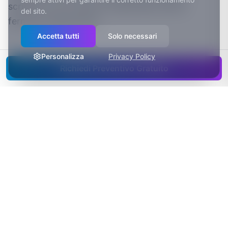
scriverti, e tu il modo di rispondere senza
del sito.
fermare il laboratorio.
Accetta tutti
Solo necessari
Personalizza
Privacy Policy
Richiedi Preventivo Gratuito
Fare impresa a Asti oggi
Capitale dell'Asti Spumante e del Moscato d'Asti, tra le
denominazioni italiane più esportate.
I paesaggi vitivinicoli di Langhe-Roero e Monferrato
sono patrimonio UNESCO.
Il Palio di Asti e la Douja d'Or attirano ogni anno
visitatori da tutta Italia.
Il turismo enogastronomico astigiano cresce, ma