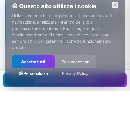
🍪 Questo sito utilizza i cookie
La Spezia vive di mare: porto container,
Arsenale, cantieri di megayacht. L'indotto di
Utilizziamo cookie per migliorare la tua esperienza di
officine, allestitori e fornitori nautici lavora su
navigazione, analizzare il traffico del sito e
personalizzare i contenuti. Puoi scegliere quali
commesse complesse che un gestionale su
cookie accettare o rifiutare. I cookie necessari sono
misura rende tracciabili e puntuali.
sempre attivi per garantire il corretto funzionamento
del sito.
Accetta tutti
Solo necessari
Personalizza
Privacy Policy
Richiedi Preventivo Gratuito
Cosa aspettarti: dati concreti
Abbonamento, tutto incluso
da 380€/mese