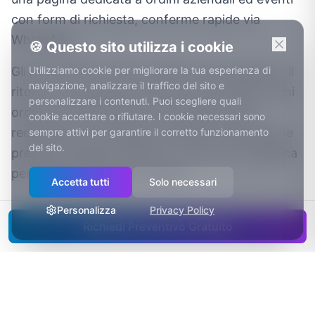
con form di richiesta, conferme rapide via
WhatsApp.
🍪 Questo sito utilizza i cookie
Gli imprenditori di NO valutano ogni spesa per il
Utilizziamo cookie per migliorare la tua esperienza di
navigazione, analizzare il traffico del sito e
ritorno, e su questo terreno mi trovo bene: ogni
personalizzare i contenuti. Puoi scegliere quali
ordine arrivato dal sito è tracciabile, ogni
cookie accettare o rifiutare. I cookie necessari sono
recensione con risposta costruisce reputazione
sempre attivi per garantire il corretto funzionamento
del sito.
presso il prossimo cliente. Un sito, qui, si giudica
per quello che porta in cassa.
Accetta tutti
Solo necessari
Personalizza
Privacy Policy
Richiedi Preventivo Gratuito
Cosa include il servizio