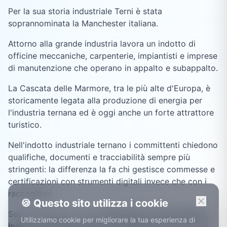
Per la sua storia industriale Terni è stata
soprannominata la Manchester italiana.
Attorno alla grande industria lavora un indotto di
officine meccaniche, carpenterie, impiantisti e imprese
di manutenzione che operano in appalto e subappalto.
La Cascata delle Marmore, tra le più alte d'Europa, è
storicamente legata alla produzione di energia per
l'industria ternana ed è oggi anche un forte attrattore
turistico.
Nell'indotto industriale ternano i committenti chiedono
qualifiche, documenti e tracciabilità sempre più
stringenti: la differenza la fa chi gestisce commesse e
certificazioni con strumenti digitali invece che con i
raccoglitori.
🍪 Questo sito utilizza i cookie
Settori trainanti a
Terni
:
Siderurgia e acciai speciali,
Utilizziamo cookie per migliorare la tua esperienza di
Indotto metalmeccanico e manutenzioni industriali,