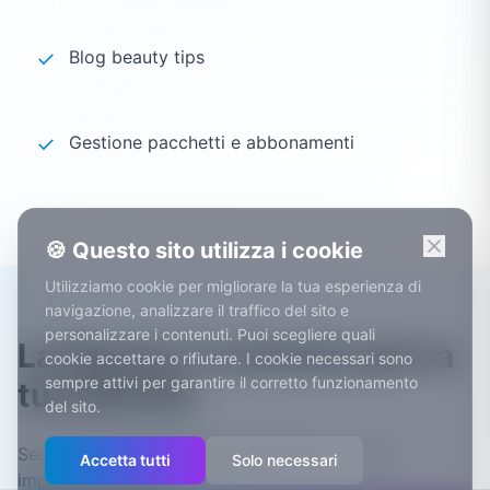
✓
Blog beauty tips
✓
Gestione pacchetti e abbonamenti
🍪 Questo sito utilizza i cookie
Utilizziamo cookie per migliorare la tua esperienza di
navigazione, analizzare il traffico del sito e
personalizzare i contenuti. Puoi scegliere quali
La Spezia: il contesto per la
cookie accettare o rifiutare. I cookie necessari sono
sempre attivi per garantire il corretto funzionamento
tua attività
del sito.
Sede dell'Arsenale Militare Marittimo, tra i più
Accetta tutti
Solo necessari
importanti d'Italia.