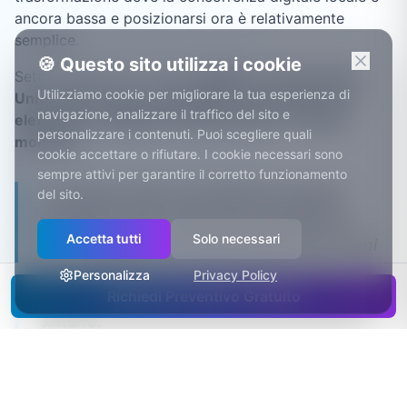
ancora bassa e posizionarsi ora è relativamente
semplice.
🍪 Questo sito utilizza i cookie
Settori trainanti a
L'Aquila
:
Edilizia e ricostruzione,
Utilizziamo cookie per migliorare la tua esperienza di
Università e ricerca scientifica, Farmaceutico ed
navigazione, analizzare il traffico del sito e
elettronica, Pubblica amministrazione, Turismo
personalizzare i contenuti. Puoi scegliere quali
montano
.
cookie accettare o rifiutare. I cookie necessari sono
sempre attivi per garantire il corretto funzionamento
Le imprese edili e gli impiantisti aquilani
del sito.
impegnati nella ricostruzione gestiscono
Accetta tutti
Solo necessari
SAL, subappalti e documentazione per ogni
cantiere: un gestionale che tiene tutto in
Personalizza
Privacy Policy
ordine evita contestazioni e pagamenti che
Richiedi Preventivo Gratuito
slittano.