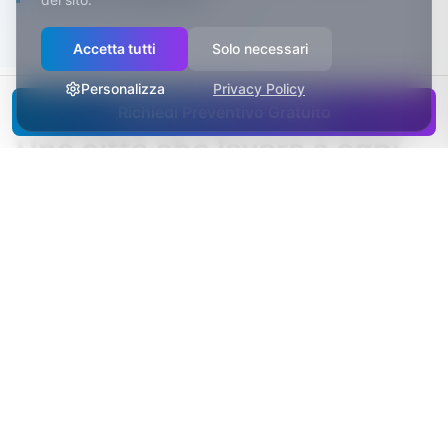
Accetta tutti
Solo necessari
Personalizza
Privacy Policy
Richiedi Preventivo Gratuito
Una città che lavora a ogni
ora: prenotazioni senza orari
a Ravenna
Una città portuale non conosce gli orari d’ufficio:
tra terminal, uffici e logistica si lavora su turni, e il
tempo per prendersi cura di sé si trova quando
capita. Per questo il sito di un centro estetico
deve raccogliere prenotazioni a qualsiasi ora: la
richiesta che arriva la domenica sera vale quanto