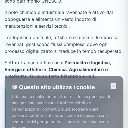
sono patrimonio UNESCO.
Il polo chimico e industriale ravennate è attivo dal
dopoguerra e alimenta un vasto indotto di
manutenzioni e servizi tecnici.
Tra logistica portuale, offshore e turismo, le imprese
ravennati gestiscono flussi complessi dove ogni
processo digitalizzato si traduce in tempo recuperato.
Settori trainanti a
Ravenna
:
Portualità e logistica,
Energia e offshore, Chimica, Agroalimentare e
ortofrutta, Turismo (arte bizantina e lidi)
.
🍪 Questo sito utilizza i cookie
Il porto di Ravenna muove merci e pratiche
Utilizziamo cookie per migliorare la tua esperienza di
tutto l'anno: per spedizionieri, operatori
navigazione, analizzare il traffico del sito e
doganali e imprese dell'indotto, ogni
personalizzare i contenuti. Puoi scegliere quali
cookie accettare o rifiutare. I cookie necessari sono
passaggio manuale eliminato è tempo e
sempre attivi per garantire il corretto funzionamento
denaro recuperato.
del sito.