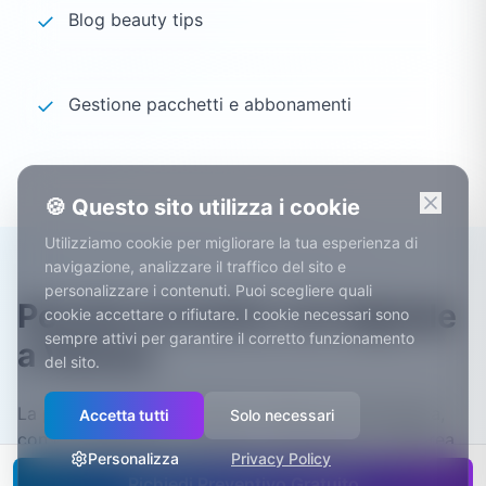
✓
Blog beauty tips
✓
Gestione pacchetti e abbonamenti
🍪 Questo sito utilizza i cookie
Utilizziamo cookie per migliorare la tua esperienza di
navigazione, analizzare il traffico del sito e
personalizzare i contenuti. Puoi scegliere quali
Perché investire nel digitale
cookie accettare o rifiutare. I cookie necessari sono
sempre attivi per garantire il corretto funzionamento
a Varese
del sito.
La provincia ha una radicata tradizione aeronautica,
Accetta tutti
Solo necessari
con gli stabilimenti Leonardo di Venegono e dell'area
Personalizza
Privacy Policy
di Samarate-Vergiate.
Richiedi Preventivo Gratuito