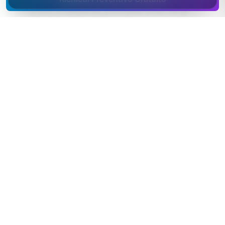
L'aeroporto di Malpensa, principale scalo cargo
italiano, si trova in provincia di Varese.
Il lavoro frontaliero con la Svizzera è una componente
strutturale dell'economia locale.
Tra Malpensa e il confine svizzero, le imprese varesine
lavorano naturalmente con l'estero e si confrontano
ogni giorno con standard di servizio oltreconfine.
Settori trainanti a
Varese
:
aerospazio e aeronautica,
meccanica, gomma-plastica, logistica aeroportuale,
turismo dei laghi
.
La provincia di Varese ha una vocazione
aeronautica e meccanica radicata, con un
indotto di officine e subfornitori che lavorano
su commesse e certificazioni: digitalizzare