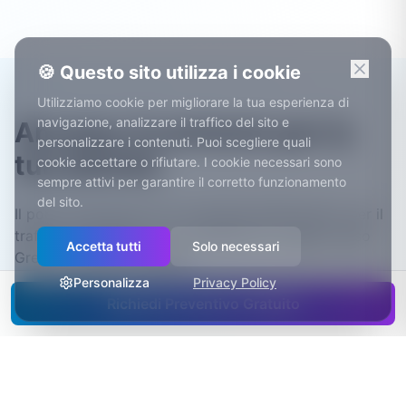
🍪 Questo sito utilizza i cookie
Utilizziamo cookie per migliorare la tua esperienza di
navigazione, analizzare il traffico del sito e
Ancona: il contesto per la
personalizzare i contenuti. Puoi scegliere quali
tua attività
cookie accettare o rifiutare. I cookie necessari sono
sempre attivi per garantire il corretto funzionamento
del sito.
Il porto di Ancona è tra i principali dell'Adriatico per il
traffico passeggeri, con collegamenti regolari verso
Accetta tutti
Solo necessari
Grecia, Croazia e Albania.
Personalizza
Privacy Policy
Ad Ancona opera uno stabilimento Fincantieri
Richiedi Preventivo Gratuito
impegnato anche nella costruzione di navi da crociera.
La città è sede dell'Università Politecnica delle
Marche, con facoltà tecniche e di medicina che
alimentano ricerca e professioni.