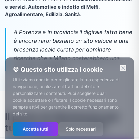
e servizi, Automotive e indotto di Melfi,
Agroalimentare, Edilizia, Sanità
.
A Potenza e in provincia il digitale fatto bene
è ancora raro: bastano un sito veloce e una
presenza locale curata per dominare
ricerche che a Milano costerebbero una
fortuna in pubblicità.
🍪 Questo sito utilizza i cookie
Utilizziamo cookie per migliorare la tua esperienza di
navigazione, analizzare il traffico del sito e
personalizzare i contenuti. Puoi scegliere quali
cookie accettare o rifiutare. I cookie necessari sono
sempre attivi per garantire il corretto funzionamento
del sito.
Il punto di riferimento per
tutta la provincia di PZ
Accetta tutti
Solo necessari