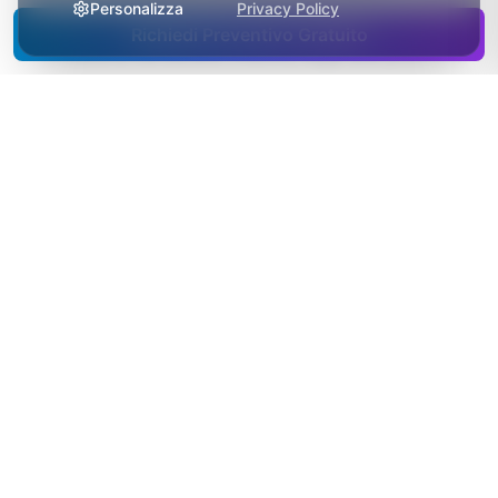
Personalizza
Privacy Policy
Lo studio di provincia vive di fiducia e continuità:
Richiedi Preventivo Gratuito
il fondatore ha curato i nonni, oggi alla poltrona
si siedono i nipoti. Il sito non deve stravolgere
questa identità, deve metterla nero su bianco: la
storia dello studio, i volti del team, le recensioni
di chi è in cura da decenni. Per chi cerca un
dentista nuovo, è la prova che qui si rimane.
Il bacino è provinciale: i pazienti arrivano dai
paesi, anche a mezz’ora di strada. Il sito deve
rispondere alle ricerche di tutto il territorio, non
solo del capoluogo — e siccome quasi nessun
concorrente cura schede trattamenti e
posizionamento locale, basta un lavoro fatto
bene per diventare il risultato di riferimento.