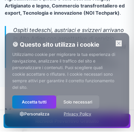
Artigianato e legno, Commercio transfrontaliero ed
export, Tecnologia e innovazione (NOI Techpark)
.
Ospiti tedeschi, austriaci e svizzeri arrivano
in Alto Adige con aspettative di servizio
🍪 Questo sito utilizza i cookie
altissime: masi, hotel familiari e attività locali
Utilizziamo cookie per migliorare la tua esperienza di
devono offrire un'esperienza digitale
navigazione, analizzare il traffico del sito e
all'altezza di quella che danno di persona.
personalizzare i contenuti. Puoi scegliere quali
cookie accettare o rifiutare. I cookie necessari sono
sempre attivi per garantire il corretto funzionamento
del sito.
Accetta tutti
Solo necessari
Vendere anche a svizzeri e
Personalizza
Privacy Policy
austriaci: l’e-commerce di
Richiedi Preventivo Gratuito
confine