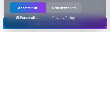
Accetta tutti
Solo necessari
Personalizza
Privacy Policy
Richiedi Preventivo Gratuito
Chi produce può vendere
diretto: l’e-commerce nei
distretti del Nord
Nei distretti produttivi di RE c’è un patrimonio
che pochi sfruttano: aziende che producono
qualità da generazioni e la vendono sempre
attraverso qualcun altro — grossisti, importatori,
catene. Ogni passaggio si prende un margine e
porta via il contatto con chi compra davvero.
L’e-commerce diretto ribalta lo schema: il