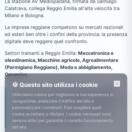
La stazione AV Mediopadana, firmata da Santiago
Calatrava, collega Reggio Emilia all'alta velocità tra
Milano e Bologna.
Le imprese reggiane competono su mercati nazionali
ed esteri ben oltre i confini della provincia: la presenza
digitale deve reggere quel confronto.
Settori trainanti a
Reggio Emilia
:
Meccatronica e
oleodinamica, Macchine agricole, Agroalimentare
(Parmigiano Reggiano), Moda e abbigliamento,
Ceramica
.
🍪 Questo sito utilizza i cookie
Con la stazione AV Mediopadana, Reggio
Utilizziamo cookie per migliorare la tua esperienza di
Emilia è a un passo da Milano e Bologna: le
navigazione, analizzare il traffico del sito e
imprese reggiane competono ormai su un
personalizzare i contenuti. Puoi scegliere quali
cookie accettare o rifiutare. I cookie necessari sono
mercato che va ben oltre la provincia, e
sempre attivi per garantire il corretto funzionamento
online vale la stessa regola.
del sito.