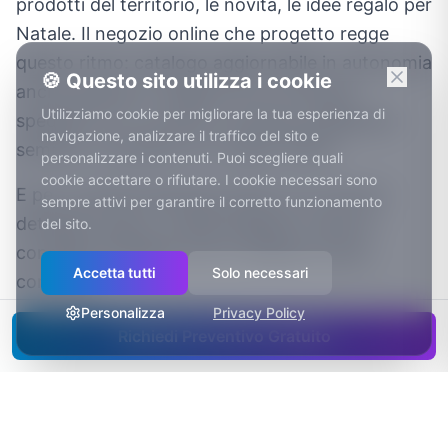
prodotti del territorio, le novità, le idee regalo per
Natale. Il negozio online che progetto regge
questo ritmo: catalogo aggiornabile in autonomia
🍪 Questo sito utilizza i cookie
anche quando in negozio non c’è tempo,
Utilizziamo cookie per migliorare la tua esperienza di
spedizioni con corriere e tracking, pagamenti
navigazione, analizzare il traffico del sito e
semplici, resi gestiti con regole chiare.
personalizzare i contenuti. Puoi scegliere quali
cookie accettare o rifiutare. I cookie necessari sono
E per i prodotti alimentari tipici curo anche il
sempre attivi per garantire il corretto funzionamento
dettaglio pratico: imballi adeguati, tempi di
del sito.
consegna affidabili, lotti e scadenze sotto
Accetta tutti
Solo necessari
controllo.
Personalizza
Privacy Policy
Richiedi Preventivo Gratuito
Rimini: il contesto per la tua