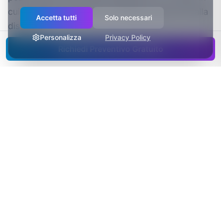
cui la fiducia costruita in bottega sopravvive alla
Accetta tutti
Solo necessari
distanza.
Personalizza
Privacy Policy
Richiedi Preventivo Gratuito
Cosa include il servizio
✓
Catalogo prodotti illimitato
✓
Carrello e checkout