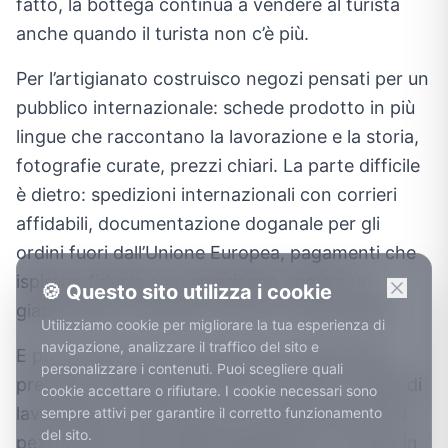
fatto, la bottega continua a vendere al turista
anche quando il turista non c’è più.
Per l’artigianato costruisco negozi pensati per un
pubblico internazionale: schede prodotto in più
lingue che raccontano la lavorazione e la storia,
fotografie curate, prezzi chiari. La parte difficile
è dietro: spedizioni internazionali con corrieri
affidabili, documentazione doganale per gli
ordini fuori dall’Unione Europea, pagamenti che
ispirano fiducia a un americano come a un
🍪 Questo sito utilizza i cookie
giapponese, condizioni di reso comprensibili.
Utilizziamo cookie per migliorare la tua esperienza di
navigazione, analizzare il traffico del sito e
E per i pezzi unici o realizzati su ordinazione
personalizzare i contenuti. Puoi scegliere quali
prevedo i flussi giusti: l’acconto online, i tempi di
cookie accettare o rifiutare. I cookie necessari sono
lavorazione comunicati con onestà, le foto del
sempre attivi per garantire il corretto funzionamento
del sito.
pezzo finito prima della spedizione. È il modo in