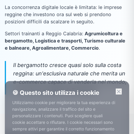
La concorrenza digitale locale è limitata: le imprese
reggine che investono ora sul web si prendono
posizioni difficili da scalzare in seguito.
Settori trainanti a
Reggio Calabria
:
Agrumicoltura e
bergamotto, Logistica e trasporti, Turismo culturale
e balneare, Agroalimentare, Commercio
.
Il bergamotto cresce quasi solo sulla costa
reggina: un'esclusiva naturale che merita un
e-commerce capace di venderla nel mondo,
non solo ai grossisti dell'essenza.
🍪 Questo sito utilizza i cookie
Utilizziamo cookie per migliorare la tua esperienza di
navigazione, analizzare il traffico del sito e
personalizzare i contenuti. Puoi scegliere quali
cookie accettare o rifiutare. I cookie necessari sono
sempre attivi per garantire il corretto funzionamento