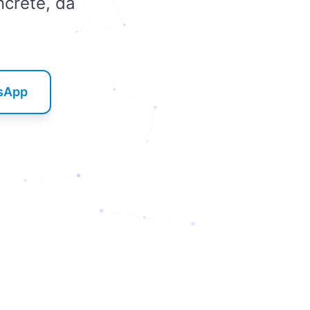
ncrete, da
tsApp