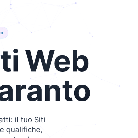
co
ti
Web
aranto
ti: il tuo Siti
e qualifiche,