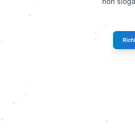
non sloga
Rich