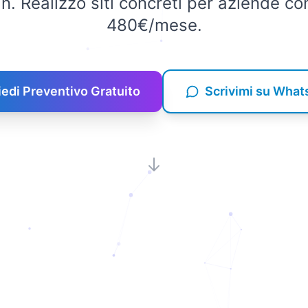
n. Realizzo siti concreti per aziende co
480€/mese.
iedi Preventivo Gratuito
Scrivimi su Wha