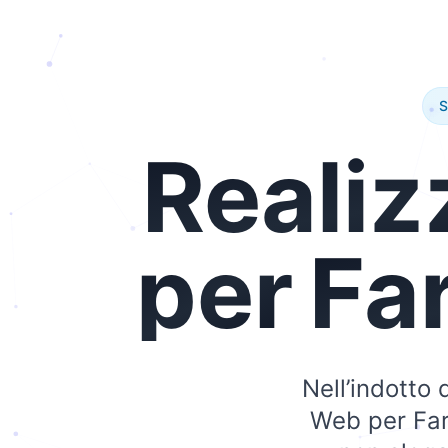
S
Realiz
per
Fa
Nell’indotto d
Web per Farm