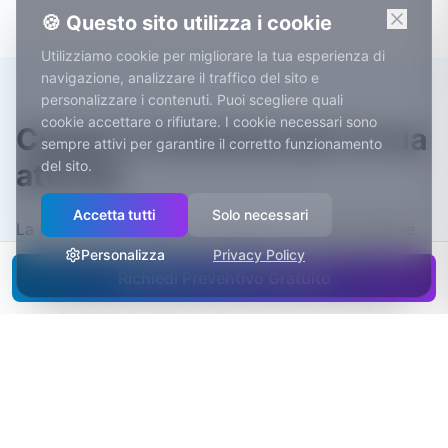
🍪 Questo sito utilizza i cookie
Utilizziamo cookie per migliorare la tua esperienza di
navigazione, analizzare il traffico del sito e
personalizzare i contenuti. Puoi scegliere quali
cookie accettare o rifiutare. I cookie necessari sono
Cuneo: il contesto per la tua
sempre attivi per garantire il corretto funzionamento
del sito.
attività
Accetta tutti
Solo necessari
La provincia di Cuneo, la 'Granda', è tra le più estese
d'Italia.
Personalizza
Privacy Policy
Richiedi Preventivo Gratuito
Ad Alba ha sede la Ferrero, una delle più grandi
aziende dolciarie del mondo.
Le Langhe, patrimonio UNESCO, sono una delle
capitali mondiali del vino.
Il Saluzzese è uno dei principali distretti frutticoli
italiani.