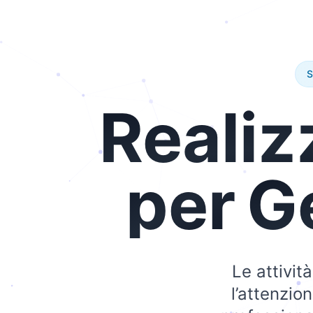
S
Realiz
per
Ge
Le attivit
l’attenzio