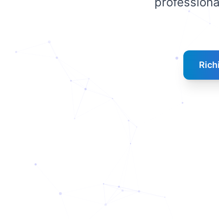
professiona
Rich