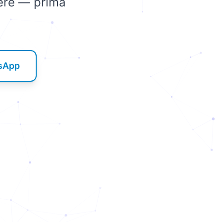
iere — prima
tsApp