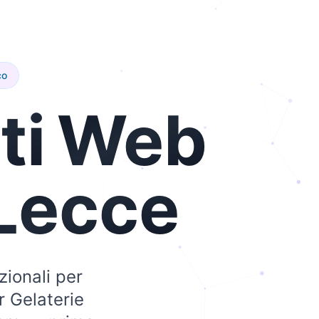
co
ti
Web
Lecce
zionali per
r Gelaterie