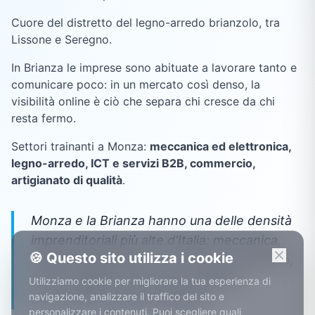
Cuore del distretto del legno-arredo brianzolo, tra
Lissone e Seregno.
In Brianza le imprese sono abituate a lavorare tanto e
comunicare poco: in un mercato così denso, la
visibilità online è ciò che separa chi cresce da chi
resta fermo.
Settori trainanti a
Monza
:
meccanica ed elettronica,
legno-arredo, ICT e servizi B2B, commercio,
artigianato di qualità
.
Monza e la Brianza hanno una delle densità
imprenditoriali più alte d'Italia: meccanica,
🍪 Questo sito utilizza i cookie
arredo, elettronica. In un mercato così fitto,
chi è invisibile online lascia clienti ai
Utilizziamo cookie per migliorare la tua esperienza di
navigazione, analizzare il traffico del sito e
concorrenti a pochi chilometri.
personalizzare i contenuti. Puoi scegliere quali