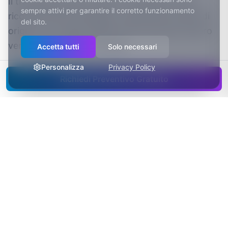
Il tracking chiude il cerchio: chiamate e form
sempre attivi per garantire il corretto funzionamento
ricondotti alla campagna e alla parola chiave di
del sito.
origine, per capire quali annunci portano lavoro
vero e quali soltanto curiosi.
Accetta tutti
Solo necessari
Personalizza
Privacy Policy
Richiedi Preventivo Gratuito
Perché investire nel digitale
a Ravenna
Il porto di Ravenna è tra i principali scali commerciali
dell'Adriatico ed è un riferimento nazionale per le
rinfuse e la logistica.
Ravenna è la capitale italiana dell'energia offshore e