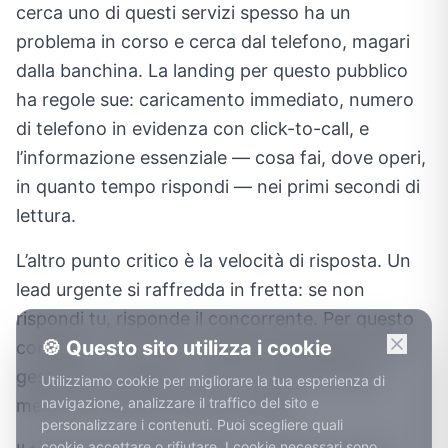
cerca uno di questi servizi spesso ha un
problema in corso e cerca dal telefono, magari
dalla banchina. La landing per questo pubblico
ha regole sue: caricamento immediato, numero
di telefono in evidenza con click-to-call, e
l’informazione essenziale — cosa fai, dove operi,
in quanto tempo rispondi — nei primi secondi di
lettura.
L’altro punto critico è la velocità di risposta. Un
lead urgente si raffredda in fretta: se non
rispondi tu, risponde il concorrente. Per questo
🍪 Questo sito utilizza i cookie
configuro i form con notifiche immediate a chi
gestisce le richieste, così il ricontatto parte
Utilizziamo cookie per migliorare la tua esperienza di
navigazione, analizzare il traffico del sito e
mentre l’interesse è ancora caldo.
personalizzare i contenuti. Puoi scegliere quali
cookie accettare o rifiutare. I cookie necessari sono