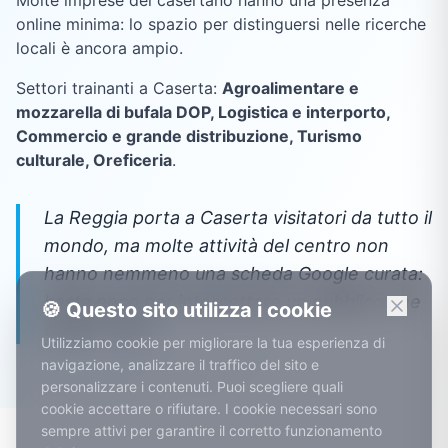
online minima: lo spazio per distinguersi nelle ricerche
locali è ancora ampio.
Settori trainanti a
Caserta
:
Agroalimentare e
mozzarella di bufala DOP, Logistica e interporto,
Commercio e grande distribuzione, Turismo
culturale, Oreficeria
.
La Reggia porta a Caserta visitatori da tutto il
mondo, ma molte attività del centro non
hanno nemmeno una scheda Google curata:
basta poco per intercettare un pubblico che
🍪 Questo sito utilizza i cookie
è già in città.
Utilizziamo cookie per migliorare la tua esperienza di
navigazione, analizzare il traffico del sito e
personalizzare i contenuti. Puoi scegliere quali
cookie accettare o rifiutare. I cookie necessari sono
sempre attivi per garantire il corretto funzionamento