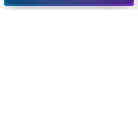
Perché investire nel digitale
a Como
Il distretto serico comasco è un riferimento mondiale
per la seta e il tessile di alta gamma.
Il lago di Como è una destinazione turistica
internazionale di fascia alta.
La vicinanza con il Canton Ticino genera intensi
rapporti economici e di lavoro frontaliero.
Cantù è un polo storico del mobile e del design.
Il pubblico di Como è internazionale per natura: turisti
e buyer cercano online in inglese, tedesco e francese
prima ancora di arrivare sul lago.
Settori trainanti a
Como
:
tessile e seta, turismo