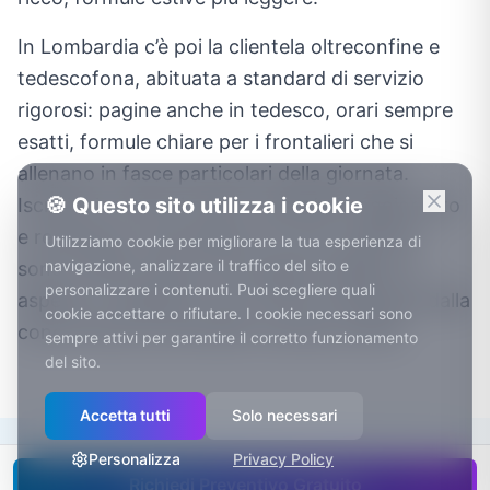
In Lombardia c’è poi la clientela oltreconfine e
tedescofona, abituata a standard di servizio
rigorosi: pagine anche in tedesco, orari sempre
esatti, formule chiare per i frontalieri che si
allenano in fasce particolari della giornata.
🍪 Questo sito utilizza i cookie
Iscrizioni e rinnovi online, calendario aggiornato
e recensioni in più lingue non sono optional:
Utilizziamo cookie per migliorare la tua esperienza di
navigazione, analizzare il traffico del sito e
sono il livello minimo che questo pubblico si
personalizzare i contenuti. Puoi scegliere quali
aspetta. La palestra che lo offre si distingue dalla
cookie accettare o rifiutare. I cookie necessari sono
concorrenza su entrambi i lati del confine.
sempre attivi per garantire il corretto funzionamento
del sito.
Accetta tutti
Solo necessari
Personalizza
Privacy Policy
Richiedi Preventivo Gratuito