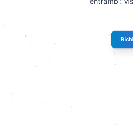
entrambi: vis
Rich