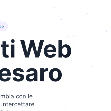
ico
ti
Web
esaro
cambia con le
 intercettare