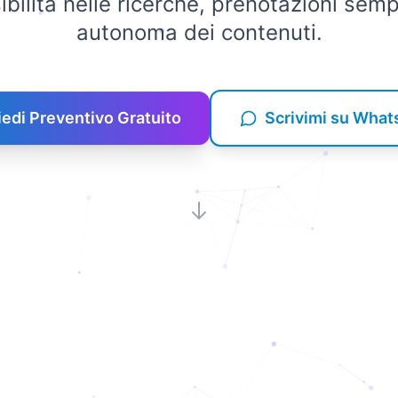
ibilità nelle ricerche, prenotazioni semp
autonoma dei contenuti.
iedi Preventivo Gratuito
Scrivimi su Wha