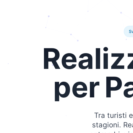
Sv
Realiz
per
P
Tra turisti 
stagioni. Re