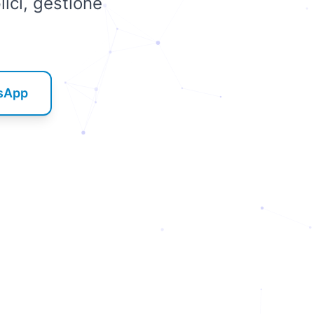
lici, gestione
tsApp