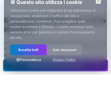
🍪 Questo sito utilizza i cookie
Utilizziamo cookie per migliorare la tua esperienza di
navigazione, analizzare il traffico del sito e
Il mercato di Siena per chi fa
personalizzare i contenuti. Puoi scegliere quali
cookie accettare o rifiutare. I cookie necessari sono
impresa
sempre attivi per garantire il corretto funzionamento
del sito.
Siena è sede del Monte dei Paschi, fondato nel 1472 e
considerato la banca più antica del mondo ancora in
Accetta tutti
Solo necessari
attività.
Personalizza
Privacy Policy
La città è un polo storico nella ricerca e produzione di
Richiedi Preventivo Gratuito
vaccini, una tradizione che parte dall'Istituto Sclavo e
arriva alle attuali realtà delle scienze della vita.
La provincia ospita alcune delle denominazioni
vinicole più prestigiose d'Italia, dal Chianti al Brunello
di Montalcino al Nobile di Montepulciano.
Il Palio e il centro storico patrimonio UNESCO portano