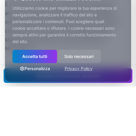
E i numeri si vedono: quante prove gratuite
Utilizziamo cookie per migliorare la tua esperienza di
arrivano dal sito, quanti rinnovi si chiudono
navigazione, analizzare il traffico del sito e
online, quali corsi si riempiono per primi. Dati
personalizzare i contenuti. Puoi scegliere quali
cookie accettare o rifiutare. I cookie necessari sono
concreti su cui costruire il palinsesto della
sempre attivi per garantire il corretto funzionamento
stagione successiva, invece di andare a
del sito.
sensazione.
Accetta tutti
Solo necessari
Personalizza
Privacy Policy
Richiedi Preventivo Gratuito
Il mercato di Treviso per chi
fa impresa
La Marca trevigiana ha dato origine a gruppi
internazionali come Benetton, De'Longhi e Geox.