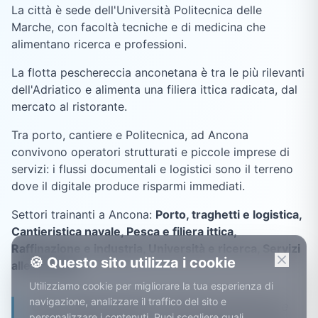
La città è sede dell'Università Politecnica delle
Marche, con facoltà tecniche e di medicina che
alimentano ricerca e professioni.
La flotta peschereccia anconetana è tra le più rilevanti
dell'Adriatico e alimenta una filiera ittica radicata, dal
mercato al ristorante.
Tra porto, cantiere e Politecnica, ad Ancona
convivono operatori strutturati e piccole imprese di
servizi: i flussi documentali e logistici sono il terreno
dove il digitale produce risparmi immediati.
Settori trainanti a
Ancona
:
Porto, traghetti e logistica,
Cantieristica navale, Pesca e filiera ittica,
Raffinazione e industria, Università e ricerca, Servizi
🍪 Questo sito utilizza i cookie
alle imprese
.
Utilizziamo cookie per migliorare la tua esperienza di
navigazione, analizzare il traffico del sito e
Ogni estate dal porto di Ancona partono e
personalizzare i contenuti. Puoi scegliere quali