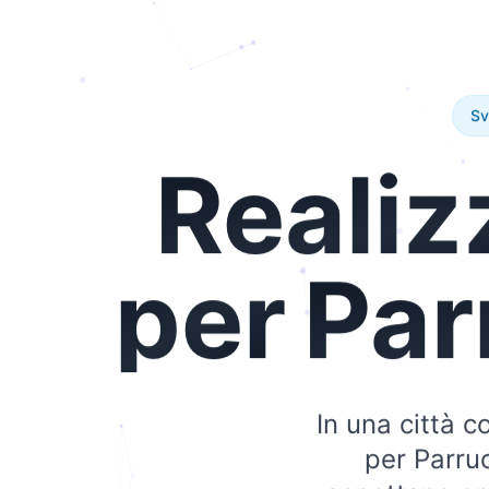
Sv
Realiz
per
Par
In una città c
per Parruc