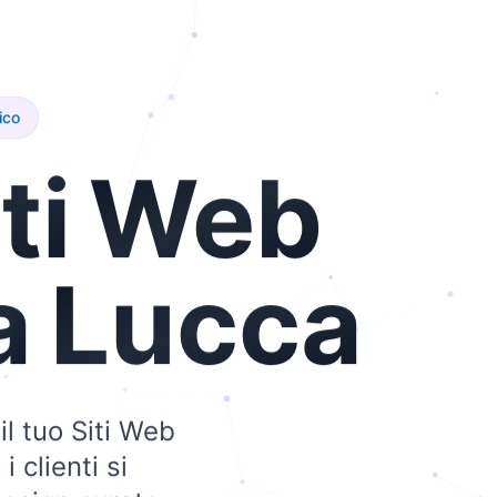
ico
ti
Web
a
Lucca
il tuo Siti Web
 clienti si