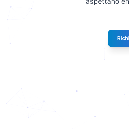
aspettano ent
Rich