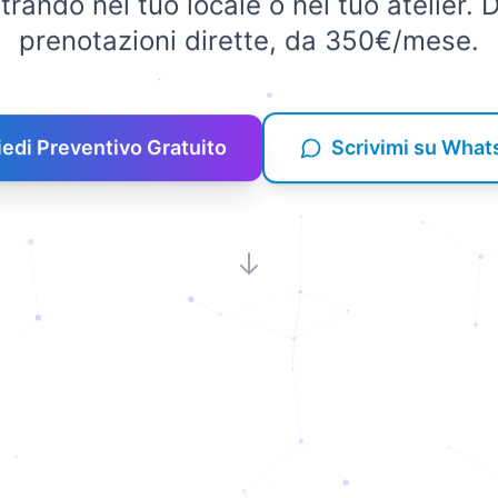
rando nel tuo locale o nel tuo atelier. 
prenotazioni dirette, da 350€/mese.
iedi Preventivo Gratuito
Scrivimi su Wha