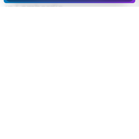
in Lombardia
Vicino al confine il salone serve una clientela
particolare: frontaliere che rientrano la sera,
turiste tedesche e svizzere in vacanza sul lago o
sulla neve, residenti abituate a standard di
servizio rigorosi. Per loro la puntualità comincia
dal sito: orari sempre esatti, un listino chiaro —
che rispetto ai prezzi oltreconfine è spesso già
un argomento di vendita — e la prenotazione
online che conferma subito, senza richiami
telefonici.
Per i saloni di Lombardia traduco le pagine
essenziali in tedesco o in inglese: servizi, prezzi,
come prenotare. La turista che vuole una piega