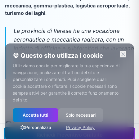
meccanica, gomma-plastica, logistica aeroportuale,
turismo dei laghi
.
La provincia di Varese ha una vocazione
aeronautica e meccanica radicata, con un
indotto di officine e subfornitori che lavorano
🍪 Questo sito utilizza i cookie
su commesse e certificazioni: digitalizzare
questi flussi significa meno carta e meno
Utilizziamo cookie per migliorare la tua esperienza di
navigazione, analizzare il traffico del sito e
errori.
personalizzare i contenuti. Puoi scegliere quali
cookie accettare o rifiutare. I cookie necessari sono
sempre attivi per garantire il corretto funzionamento
del sito.
Accetta tutti
Solo necessari
Clientela oltreconfine e
Personalizza
Privacy Policy
stagioni turistiche: il salone
Richiedi Preventivo Gratuito