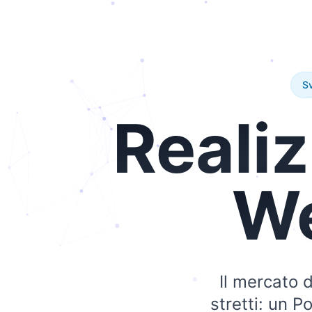
Sv
Reali
W
Il mercato 
stretti: un P