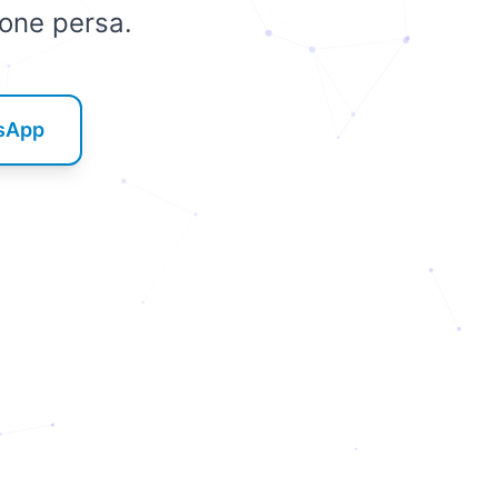
ione persa.
tsApp