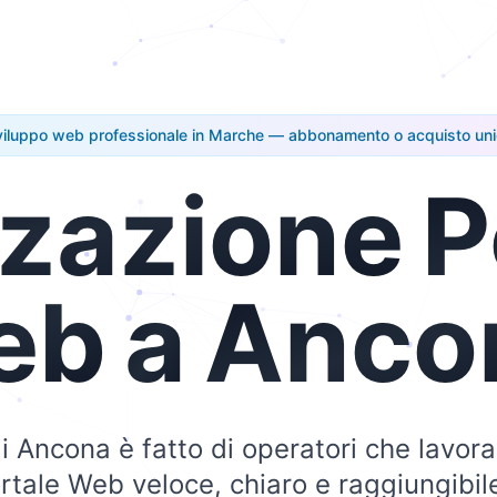
iluppo web professionale in Marche — abbonamento o acquisto un
zzazione
P
eb
a
Anco
di Ancona è fatto di operatori che lavor
ortale Web veloce, chiaro e raggiungibi