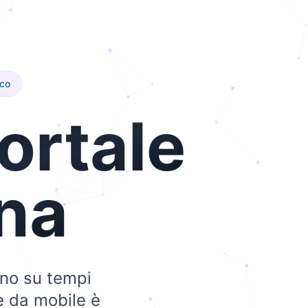
ico
ortale
na
ano su tempi
le da mobile è