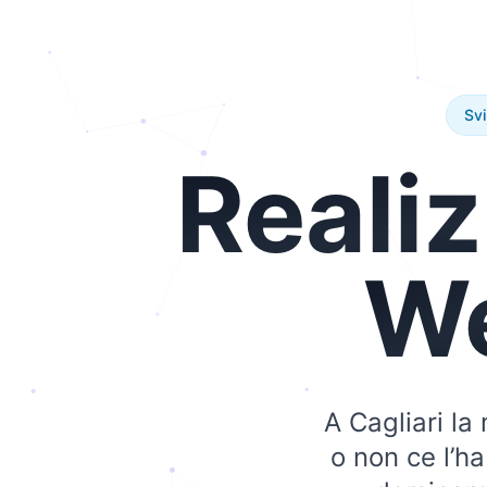
Svi
Reali
W
A Cagliari la
o non ce l’h