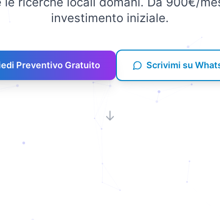
 le ricerche locali domani. Da 900€/me
investimento iniziale.
iedi Preventivo Gratuito
Scrivimi su Wha