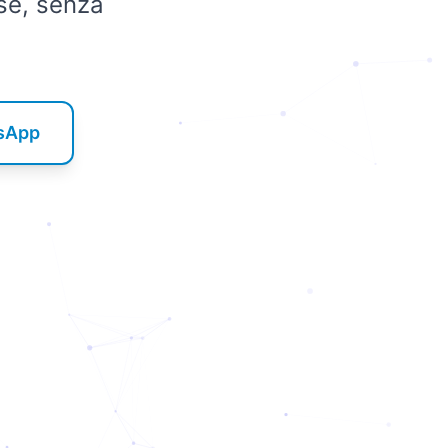
se, senza
tsApp