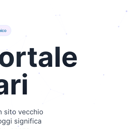
nico
ortale
ari
n sito vecchio
ggi significa