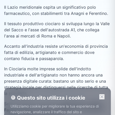
Il Lazio meridionale ospita un significativo polo
farmaceutico, con stabilimenti tra Anagni e Ferentino.
Il tessuto produttivo ciociaro si sviluppa lungo la Valle
del Sacco e l'asse dell'autostrada A1, che collega
l'area ai mercati di Roma e Napoli.
Accanto all'industria resiste un'economia di provincia
fatta di edilizia, artigianato e commercio dove
contano fiducia e passaparola.
In Ciociaria molte imprese solide dell'indotto
industriale e dell'artigianato non hanno ancora una
presenza digitale curata: bastano un sito serio e una
strategia locale per distinguersi nelle ricerche di tutta
la provincia.
🍪 Questo sito utilizza i cookie
Settori trainanti a
Frosinone
:
Automotive e indotto,
Utilizziamo cookie per migliorare la tua esperienza di
Farmaceutico e chimico, Manifattura e meccanica,
navigazione, analizzare il traffico del sito e