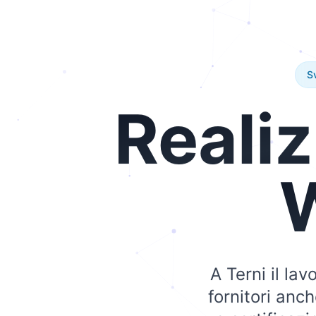
S
Reali
A Terni il la
fornitori anc