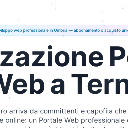
viluppo web professionale in Umbria — abbonamento o acquisto uni
zzazione
P
Web
a
Tern
voro arriva da committenti e capofila che
he online: un Portale Web professionale