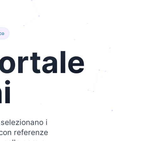
co
ortale
i
 selezionano i
 con referenze