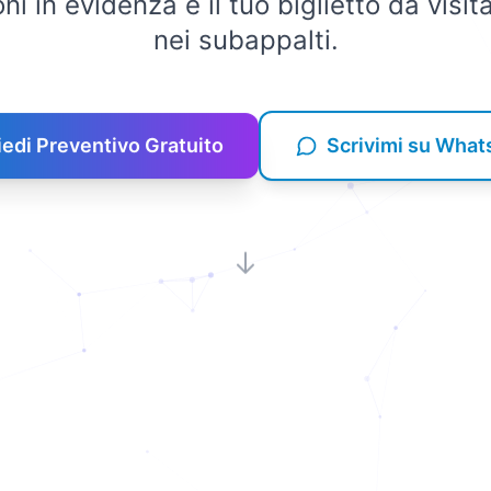
oni in evidenza è il tuo biglietto da visit
nei subappalti.
iedi Preventivo Gratuito
Scrivimi su Wha