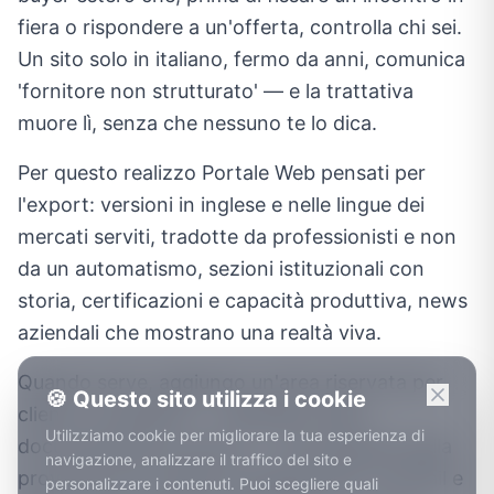
fiera o rispondere a un'offerta, controlla chi sei.
Un sito solo in italiano, fermo da anni, comunica
'fornitore non strutturato' — e la trattativa
muore lì, senza che nessuno te lo dica.
Per questo realizzo Portale Web pensati per
l'export: versioni in inglese e nelle lingue dei
mercati serviti, tradotte da professionisti e non
da un automatismo, sezioni istituzionali con
storia, certificazioni e capacità produttiva, news
aziendali che mostrano una realtà viva.
Quando serve, aggiungo un'area riservata per
🍪 Questo sito utilizza i cookie
clienti e rivenditori — cataloghi, listini,
Utilizziamo cookie per migliorare la tua esperienza di
documentazione tecnica — così l'azienda della
navigazione, analizzare il traffico del sito e
provincia di VI smette di spedire PDF via email e
personalizzare i contenuti. Puoi scegliere quali