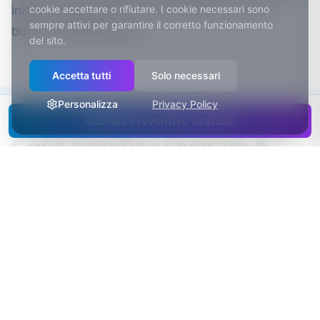
cookie accettare o rifiutare. I cookie necessari sono
inizia a presentarsi come i fornitori con cui i
sempre attivi per garantire il corretto funzionamento
buyer la confrontano.
del sito.
Accetta tutti
Solo necessari
Personalizza
Privacy Policy
Richiedi Preventivo Gratuito
Cosa significa lavorare a
Vicenza e provincia
Vicenza è una delle capitali mondiali dell'oreficeria e
ospita Vicenzaoro, fiera internazionale del settore.
Il distretto della concia di Arzignano è tra i più
importanti al mondo per la lavorazione delle pelli.
La provincia è uno dei territori manifatturieri più
orientati all'export d'Italia, con meccatronica e