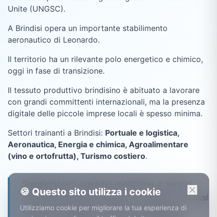
Unite (UNGSC).
A Brindisi opera un importante stabilimento
aeronautico di Leonardo.
Il territorio ha un rilevante polo energetico e chimico,
oggi in fase di transizione.
Il tessuto produttivo brindisino è abituato a lavorare
con grandi committenti internazionali, ma la presenza
digitale delle piccole imprese locali è spesso minima.
Settori trainanti a
Brindisi
:
Portuale e logistica,
Aeronautica, Energia e chimica, Agroalimentare
(vino e ortofrutta), Turismo costiero
.
Spedizionieri, agenzie marittime e servizi
🍪 Questo sito utilizza i cookie
portuali brindisini gestiscono pratiche e flussi
Utilizziamo cookie per migliorare la tua esperienza di
continui: integrare i sistemi e abbattere i