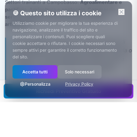
Settori trainanti a
Campobasso
:
Agroalimentare e
pastificio, Agricoltura e zootecnia, Commercio e
🍪 Questo sito utilizza i cookie
servizi, Pubblica amministrazione, Edilizia e
Utilizziamo cookie per migliorare la tua esperienza di
artigianato
.
navigazione, analizzare il traffico del sito e
personalizzare i contenuti. Puoi scegliere quali
In una regione di piccoli comuni il cliente di
cookie accettare o rifiutare. I cookie necessari sono
Campobasso arriva anche da Bojano, Riccia o
sempre attivi per garantire il corretto funzionamento
del sito.
Trivento: un sito posizionato sulle ricerche
molisane copre un bacino che nessuna
Accetta tutti
Solo necessari
vetrina in corso può raggiungere.
Personalizza
Privacy Policy
Richiedi Preventivo Gratuito
Diventare il riferimento del
territorio, una ricerca alla