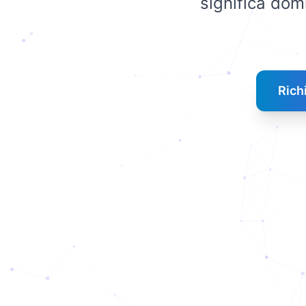
significa dom
Rich