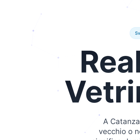
Sv
Rea
Vetr
A Catanzar
vecchio o no