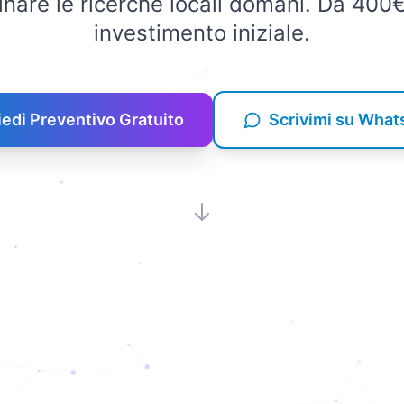
inare le ricerche locali domani. Da 40
investimento iniziale.
iedi Preventivo Gratuito
Scrivimi su Wha