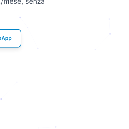
0€/mese, senza
tsApp