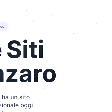
ico
e
Siti
nzaro
 ha un sito
ssionale oggi