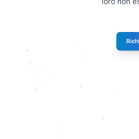
loro non e
Rich