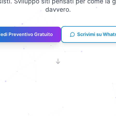
sisti. Sviluppo siti pensati per come la 
davvero.
iedi Preventivo Gratuito
Scrivimi su Wha