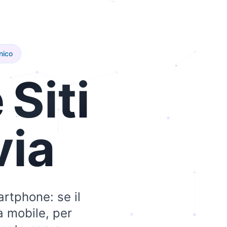
nico
e
Siti
via
artphone: se il
a mobile, per