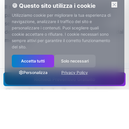
🍪 Questo sito utilizza i cookie
Il sito poi continua a lavorare anche d’inverno:
pagine per eventi, offerte di bassa stagione e
Utilizziamo cookie per migliorare la tua esperienza di
navigazione, analizzare il traffico del sito e
servizi rivolti alla clientela locale aiutano a
personalizzare i contenuti. Puoi scegliere quali
destagionalizzare e a non dipendere soltanto dai
cookie accettare o rifiutare. I cookie necessari sono
mesi estivi.
sempre attivi per garantire il corretto funzionamento
del sito.
Accetta tutti
Solo necessari
Personalizza
Privacy Policy
Richiedi Preventivo Gratuito
Cosa include il servizio
✓
Design professionale su misura