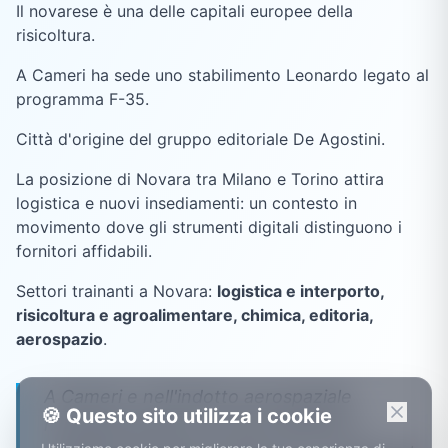
Il novarese è una delle capitali europee della
risicoltura.
A Cameri ha sede uno stabilimento Leonardo legato al
programma F-35.
Città d'origine del gruppo editoriale De Agostini.
La posizione di Novara tra Milano e Torino attira
logistica e nuovi insediamenti: un contesto in
movimento dove gli strumenti digitali distinguono i
fornitori affidabili.
Settori trainanti a
Novara
:
logistica e interporto,
risicoltura e agroalimentare, chimica, editoria,
aerospazio
.
A Cameri e nell'indotto aerospaziale
🍪 Questo sito utilizza i cookie
novarese lavorano fornitori abituati a